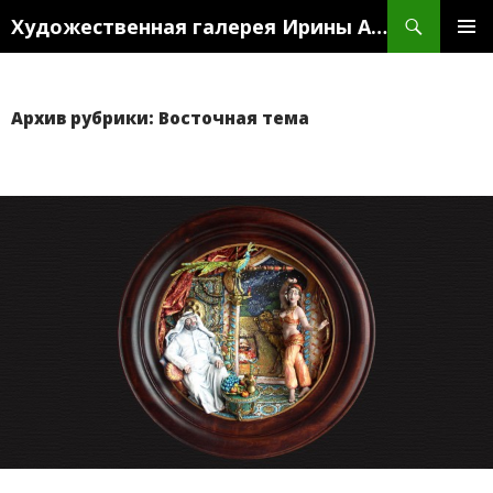
Поиск
Художественная галерея Ирины Антоновой
ПЕРЕЙТИ
ОСНО
К
МЕН
СОДЕРЖИМОМУ
Архив рубрики: Восточная тема