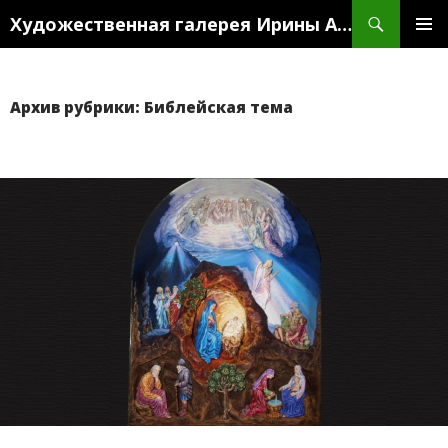
Поиск
Художественная галерея Ирины Антоновой
ПЕРЕЙТИ
ОСНО
К
МЕН
СОДЕРЖИМОМУ
Архив рубрики: Библейская тема